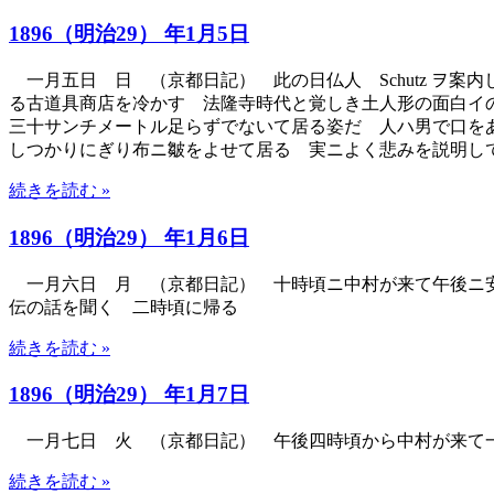
1896（明治29） 年1月5日
一月五日 日 （京都日記） 此の日仏人 Schutz ヲ
る古道具商店を冷かす 法隆寺時代と覚しき土人形の面白イ
三十サンチメートル足らずでないて居る姿だ 人ハ男で口を
しつかりにぎり布ニ皺をよせて居る 実ニよく悲みを説明し
続きを読む »
1896（明治29） 年1月6日
一月六日 月 （京都日記） 十時頃ニ中村が来て午後ニ安
伝の話を聞く 二時頃に帰る
続きを読む »
1896（明治29） 年1月7日
一月七日 火 （京都日記） 午後四時頃から中村が来て一緒
続きを読む »