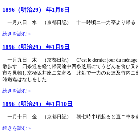
1896（明治29） 年1月8日
一月八日 水 （京都日記） 十一時頃ニ一力亭より帰る 
続きを読む »
1896（明治29） 年1月9日
一月九日 木 （京都日記） C’est le dernier jour du ménage av
散歩す 四条通を経て帰寓途中四条芝居にてうどんを食ひ又内
市を見物し京極坂井座ニ立寄る 此処で一力の女連及竹内ニ
時過迄はなしをした
続きを読む »
1896（明治29） 年1月10日
一月十日 金 （京都日記） 朝七時半頃起ると直ニ車を
続きを読む »