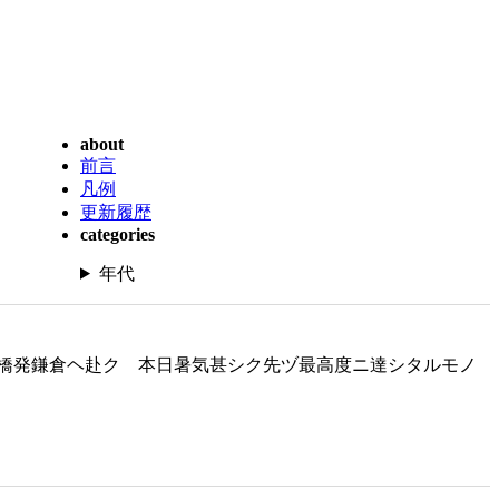
about
前言
凡例
更新履歴
categories
年代
橋発鎌倉ヘ赴ク 本日暑気甚シク先ヅ最高度ニ達シタルモノ