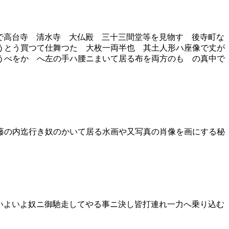
連で高台寺 清水寺 大仏殿 三十三間堂等を見物す 後寺町な
うとう買つて仕舞つた 大枚一両半也 其土人形ハ座像で丈が
うべをかゝへ左の手ハ腰ニまいて居る布を両方のもゝの真中で
藤の内迄行き奴のかいて居る水画や又写真の肖像を画にする秘
 いよいよ奴ニ御馳走してやる事ニ決し皆打連れ一力へ乗り込む