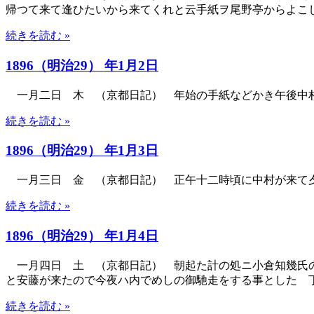
帰つて来て逢ひたいから来てくれと云手紙ヲ尾野亭からよこ
続きを読む »
1896（明治29） 年1月2日
一月二日 木 （京都日記） 年始の手紙などかき午後中
続きを読む »
1896（明治29） 年1月3日
一月三日 金 （京都日記） 正午十二時頃に中村が来て
続きを読む »
1896（明治29） 年1月4日
一月四日 土 （京都日記） 朝起た計の処ニ小倉知幾氏の
と安藤が来たので今夜ハ内でめしの御馳走をする事とした 
続きを読む »