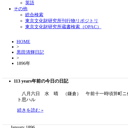
英語
その他
総合検索
東京文化財研究所刊行物リポジトリ
東京文化財研究所蔵書検索（OPAC）
HOME
>
黒田清輝日記
>
1896年
113 years年前の今日の日記
八月六日 水 晴 （鎌倉） 午前十一時頃笄町ニ
ト思ハル
続きを読む »
January 1896