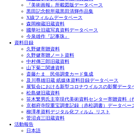
『美術画報』所載図版データベース
黒田記念館所蔵黒田清輝作品集
X線フィルムデータベース
森岡柳蔵旧蔵資料
國華社旧蔵写真資料データベース
今泉雄作『記事珠』
資料目録
久野健寄贈資料
久野健寄贈ノート資料
中村傳三郎旧蔵資料
山下菊二関連資料
斎藤たま 民俗調査カード集成
及川尊雄旧蔵 紙媒体資料目録データベース
展覧会における新型コロナウイルスの影響データ
松島健旧蔵資料
笹木繁男氏主宰現代美術資料センター寄贈資料（
京都府寺院重宝調査記録（赤松調書）データベー
柳澤孝資料デジタル化フィルム_リスト
菅沼貞三旧蔵資料
活動報告
日本語