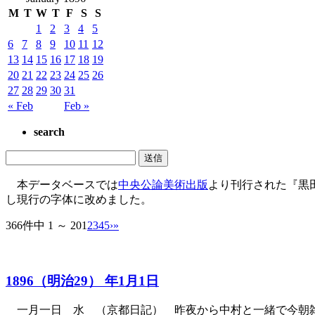
M
T
W
T
F
S
S
1
2
3
4
5
6
7
8
9
10
11
12
13
14
15
16
17
18
19
20
21
22
23
24
25
26
27
28
29
30
31
« Feb
Feb »
search
本データベースでは
中央公論美術出版
より刊行された『黒
し現行の字体に改めました。
366件中 1 ～ 20
1
2
3
4
5
›
»
1896（明治29） 年1月1日
一月一日 水 （京都日記） 昨夜から中村と一緒で今朝雑