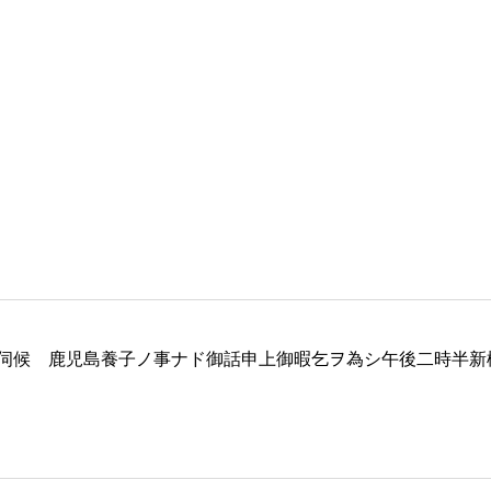
伺候 鹿児島養子ノ事ナド御話申上御暇乞ヲ為シ午後二時半新