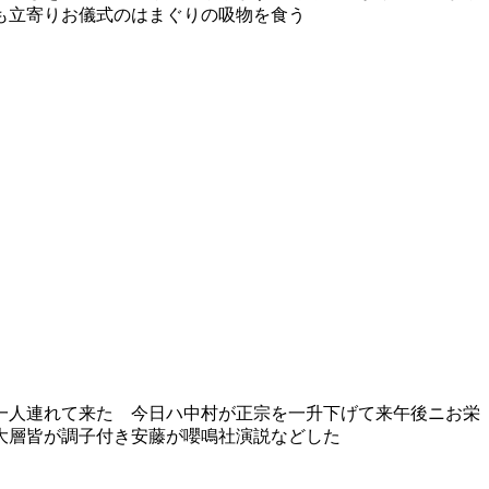
も立寄りお儀式のはまぐりの吸物を食う
一人連れて来た 今日ハ中村が正宗を一升下げて来午後ニお栄
大層皆が調子付き安藤が嚶鳴社演説などした