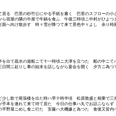
居る 巴里の杉竹公にやる手紙を書く 巴里のスフローの小
から宿屋の隣の牛屋で牛鍋を食ふ 午後三時頃ニ中村がひよつ
方面へ向け散歩す 時々雪が降つて来て景色中々よし 余り時
を出て疏水の遊船ニて十一時頃ニ大津を立つた 船の中ニて
三日間ニ起りし事の始末を話しながら宴会を開く 夕方ニ為つ
少し飲で尾張楼を出た時ハ早十時半頃 松原敦盛と相乗で三
が手本を連れて来て待て居た 今日の仕事ハ丸でお話ニならず
の平野屋ニめし食ニ行た 安藤ハ大機嫌と為つた 食後又皆内