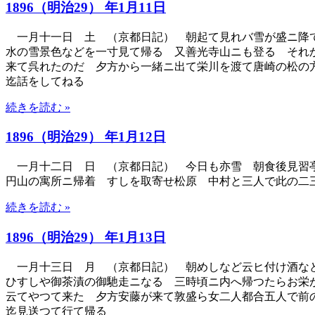
1896（明治29） 年1月11日
一月十一日 土 （京都日記） 朝起て見れバ雪が盛ニ降て
水の雪景色などを一寸見て帰る 又善光寺山ニも登る それ
来て呉れたのだ 夕方から一緒ニ出て栄川を渡て唐崎の松の
迄話をしてねる
続きを読む »
1896（明治29） 年1月12日
一月十二日 日 （京都日記） 今日も亦雪 朝食後見習亭
円山の寓所ニ帰着 すしを取寄せ松原 中村と三人で此の二
続きを読む »
1896（明治29） 年1月13日
一月十三日 月 （京都日記） 朝めしなど云ヒ付け酒など
ひすしや御茶漬の御馳走ニなる 三時頃ニ内へ帰つたらお栄
云てやつて来た 夕方安藤が来て敦盛ら女二人都合五人で前
迄見送つて行て帰る