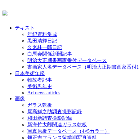
テキスト
年紀資料集成
黒田清輝日記
久米桂一郎日記
白馬会関係新聞記事
明治大正期書画家番付データベース
書画家人名データベース（明治大正期書画家番付
日本美術年鑑
物故者記事
美術界年史
Art news articles
画像
ガラス乾板
尾高鮮之助調査撮影記録
和田新調査撮影記録
新海竹太郎関連ガラス乾板
写真原板データベース（4×5カラー）
畑正吉フランス留学期写真資料