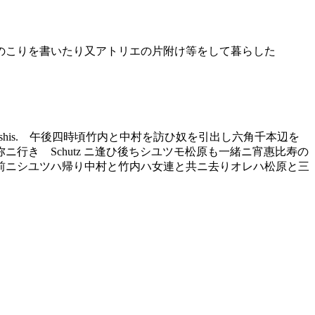
のこりを書いたり又アトリエの片附け等をして暮らした
du théatre des Soshis. 午後四時頃竹内と中村を訪ひ奴を引出し六角千本辺を
き Schutz ニ逢ひ後ちシユツモ松原も一緒ニ宵惠比寿の
前ニシユツハ帰り中村と竹内ハ女連と共ニ去りオレハ松原と三