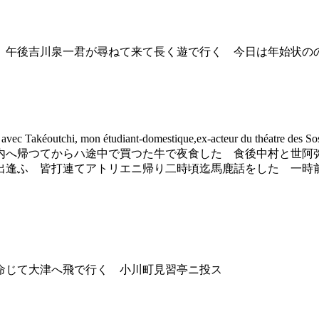
午後吉川泉一君が尋ねて来て長く遊で行く 今日は年始状の
ec Takéoutchi, mon étudiant-domestique,ex-acteur 
へ帰つてからハ途中で買つた牛で夜食した 食後中村と世阿弥ニ行
出逢ふ 皆打連てアトリエニ帰り二時頃迄馬鹿話をした 一時
命じて大津へ飛で行く 小川町見習亭ニ投ス