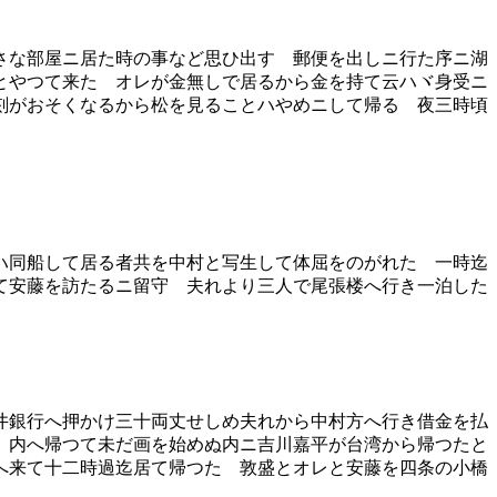
さな部屋ニ居た時の事など思ひ出す 郵便を出しニ行た序ニ湖
とやつて来た オレが金無しで居るから金を持て云ハヾ身受ニ
刻がおそくなるから松を見ることハやめニして帰る 夜三時頃
ハ同船して居る者共を中村と写生して体屈をのがれた 一時迄
て安藤を訪たるニ留守 夫れより三人で尾張楼へ行き一泊した
井銀行へ押かけ三十両丈せしめ夫れから中村方へ行き借金を払
 内へ帰つて未だ画を始めぬ内ニ吉川嘉平が台湾から帰つたと
へ来て十二時過迄居て帰つた 敦盛とオレと安藤を四条の小橋