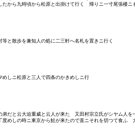
したから九時頃から松原と出掛けて行く 帰りニ一寸尾張楼ニ
村等と散歩を兼知人の処に二三軒へ名札を置きニ行く
夕めしニ松原と三人で四条のかきめしニ行
弟だと云大迫重威と云人が来た 又田村宗立氏がシヤム人を
丁度めしの時ニ東京から鮭が来たので直ニそれを切つて食ふ 