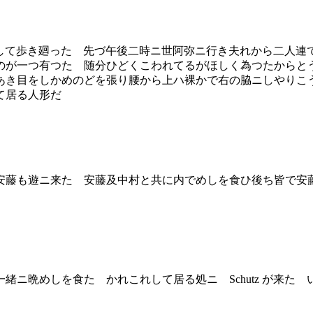
案内して歩き廻った 先づ午後二時ニ世阿弥ニ行き夫れから二人
のが一つ有つた 随分ひどくこわれてるがほしく為つたからと
あき目をしかめのどを張り腰から上ハ裸かで右の脇ニしやりこ
て居る人形だ
藤も遊ニ来た 安藤及中村と共に内でめしを食ひ後ち皆で安
ニ晩めしを食た かれこれして居る処ニ Schutz が来た