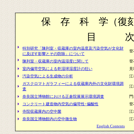
保 存 科 学（復刻
目 
特別研究「陳列室・収蔵庫の室内温度及汚染空気が文化財
登
に及ぼす影響とその防除」について
陳列室・収蔵庫の室内温湿度に関して
登
室内偏苛空気による乾湿球湿度計の狂い
見
汚染空気による生成物の分析
江
ガスクロマトガラフィーによる収蔵庫内外の文化財環境調
江
査
奈良国立博物館における正倉院展展示環境調査
門
コンクリート建造物内空気の偏苛性･偏酸性
登
寺院収蔵庫内の空中菌
江
奈良国立博物館内の空中微生物
江
English Contents