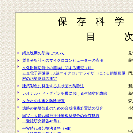
保 存 科 学 
目 
縄文晩期の塗装について
見
質量分析計へのマイクロコンピューターの応用
藤
文化財周辺気中の塵埃に関する研究（Ⅱ）
走査電子顕微鏡，X線マイクロアナライザーによる銅板葺屋
門
根の汚染物質の測定
建築彩色に発生する糸状菌の防除法
新
レオナル・ド・ダビンチ展における生物劣化防除
新
タケ材の虫害と防除措置
森
遺跡の崩壊防止のための合成樹脂処置法の研究
小
国宝・大崎八幡神社拝殿板壁彩色の保存処置
中
（受託研究報告46号）
平安時代漆芸技法資料（Ⅷ）
中