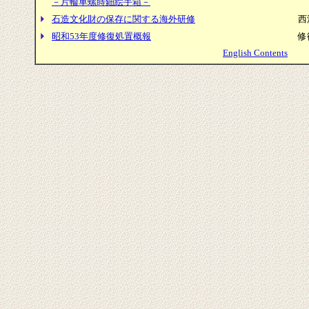
－片輪車螺蒔鈿絵手箱－
石造文化財の保存に関する海外研修
西
昭和53年度修復処置概報
修
English Contents