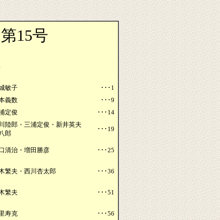
第15号
次
城敏子
･･･1
本義数
･･･9
浦定俊
･･･14
川陸郎・三浦定俊・新井英夫
･･･19
八郎
口清治・増田勝彦
･･･25
木繁夫・西川杏太郎
･･･36
木繁夫
･･･51
里寿克
･･･56