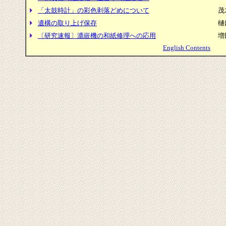
「太鼓時計」の彩色剥落どめについて
茂
遺構の取り上げ保存
樋
〔研究速報〕漉嵌機の和紙修理への応用
増
English Contents