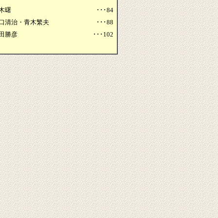
木曙
･･･84
口清治・青木繁夫
･･･88
田勝彦
･･･102