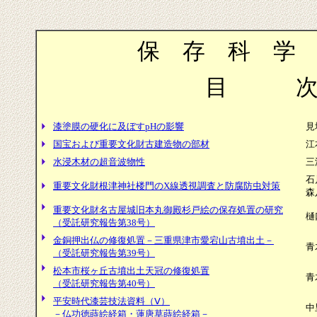
保 存 科 学 
目 
漆塗膜の硬化に及ぼすpHの影響
見
国宝および重要文化財古建造物の部材
江
水浸木材の超音波物性
三
石
重要文化財根津神社楼門のX線透視調査と防腐防虫対策
森
重要文化財名古屋城旧本丸御殿杉戸絵の保存処置の研究
樋
（受託研究報告第38号）
金銅押出仏の修復処置－三重県津市愛宕山古墳出土－
青
（受託研究報告第39号）
松本市桜ヶ丘古墳出土天冠の修復処置
青
（受託研究報告第40号）
平安時代漆芸技法資料（Ⅴ）
中
－仏功徳蒔絵経箱・蓮唐草蒔絵経箱－